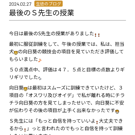
生徒のブログ
2024.02.27
最後のＳ先生の授業
今日は最後のS
先生の授業がありました
最初に服従訓練をして、午後の授業では、私は、担当
犬
の向日葵の競技会の項目を見ていただき評価して
もらいました
５０点満点中、評価は４７．５
点と目標の点数よりギ
リギリでした
向日葵
は最初はスムーズに訓練できていたけど、３
項目の「オスワリ及びオイデ」で私が離れる時にチラ
チラ向日葵の方を見てしまったせいで、向日葵に不安
が伝わりその後の項目が上手く出来なかったです
Ｓ先生には「もっと自信を持っていいよ
大丈夫でき
るから
」っと言われたのでもっと自信を持って訓練