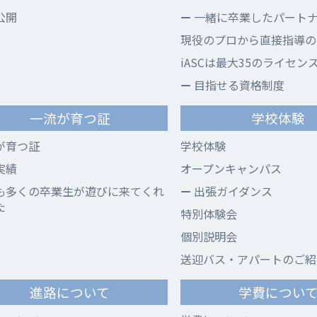
公開
一緒に卒業したパート
現役のプロから直接指導のi
iASCは最大35のライセン
目指せる資格制度
一流が育つ証
学校体験
が育つ証
学校体験
実績
オープンキャンパス
も多くの卒業生が遊びに来てくれ
出張ガイダンス
た
特別体験会
個別説明会
送迎バス・アパートのご紹
進路について
学費につい