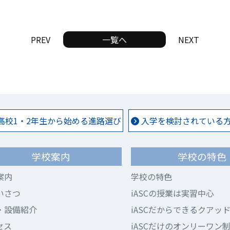
PREV
一覧へ
NEXT
高校1・2年生から始める進路選び
入学を検討されている方 
学校案内
学校の特色
案内
学校の特色
いさつ
iASCの授業は実習中心
・設備紹介
iASCだからできるクアッ
セス
iASCだけのオンリーワン