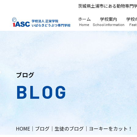
茨城県土浦市にある動物専門
ホーム
学校案内
学校
Home
School information
Fea
ブログ
BLOG
HOME
｜
ブログ
｜
生徒のブログ
｜
ヨーキーをカット！