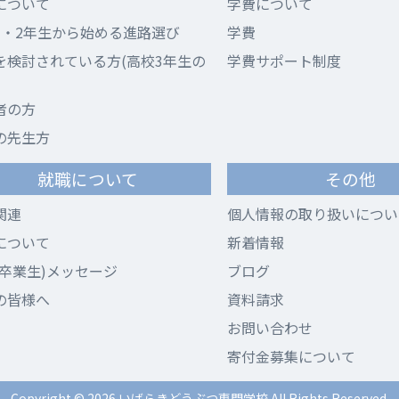
について
学費について
1・2年生から始める進路選び
学費
を検討されている方(高校3年生の
学費サポート制度
者の方
の先生方
就職について
その他
関連
個人情報の取り扱いについ
について
新着情報
(卒業生)メッセージ
ブログ
の皆様へ
資料請求
お問い合わせ
寄付金募集について
Copyright © 2026 いばらきどうぶつ専門学校
All Rights Reserved.