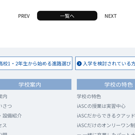
PREV
一覧へ
NEXT
高校1・2年生から始める進路選び
入学を検討されている方 
学校案内
学校の特色
案内
学校の特色
いさつ
iASCの授業は実習中心
・設備紹介
iASCだからできるクアッ
セス
iASCだけのオンリーワン
公開
一緒に卒業したパート