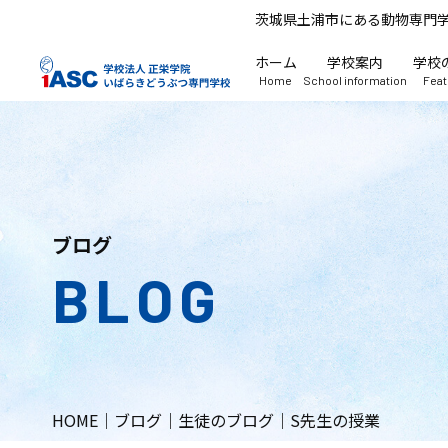
茨城県土浦市にある動物専門
ホーム
学校案内
学校
Home
School information
Fea
ブログ
BLOG
HOME
｜
ブログ
｜
生徒のブログ
｜
S先生の授業