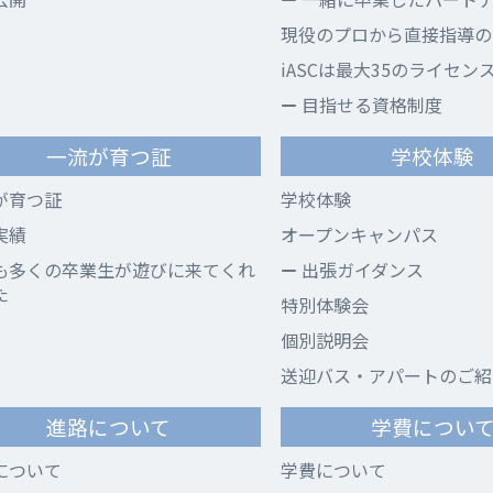
現役のプロから直接指導のi
iASCは最大35のライセン
目指せる資格制度
一流が育つ証
学校体験
が育つ証
学校体験
実績
オープンキャンパス
も多くの卒業生が遊びに来てくれ
出張ガイダンス
た
特別体験会
個別説明会
送迎バス・アパートのご紹
進路について
学費につい
について
学費について