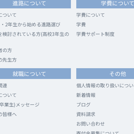
進路について
学費につい
について
学費について
1・2年生から始める進路選び
学費
を検討されている方(高校3年生の
学費サポート制度
者の方
の先生方
就職について
その他
関連
個人情報の取り扱いについ
について
新着情報
(卒業生)メッセージ
ブログ
の皆様へ
資料請求
お問い合わせ
寄付金募集について