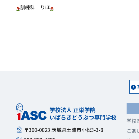
訓練科 りほ
学校
〒300-0823
茨城県土浦市小松3-3-8
ごあ