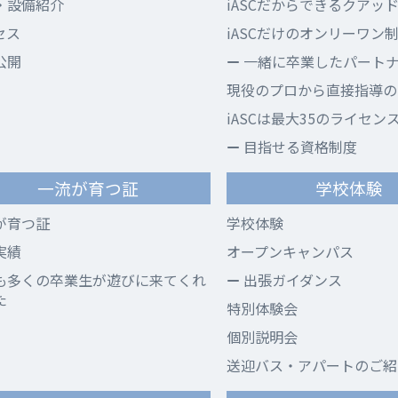
・設備紹介
iASCだからできるクアッ
セス
iASCだけのオンリーワン
公開
一緒に卒業したパート
現役のプロから直接指導のi
iASCは最大35のライセン
目指せる資格制度
一流が育つ証
学校体験
が育つ証
学校体験
実績
オープンキャンパス
も多くの卒業生が遊びに来てくれ
出張ガイダンス
た
特別体験会
個別説明会
送迎バス・アパートのご紹