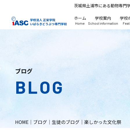
茨城県土浦市にある動物専門
ホーム
学校案内
学校
Home
School information
Fea
ブログ
BLOG
HOME
｜
ブログ
｜
生徒のブログ
｜
楽しかった文化祭