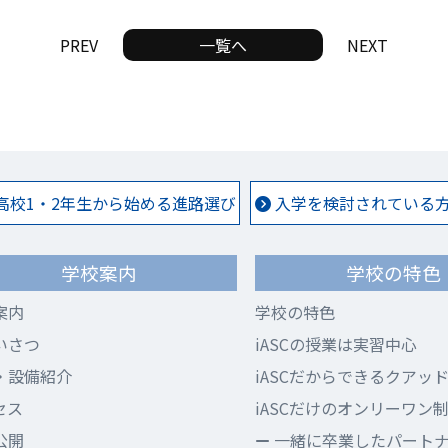
PREV
一覧へ
NEXT
高校1・2年生から始める進路選び
入学を検討されている方 
学校案内
学校の特色
案内
学校の特色
いさつ
iASCの授業は実習中心
・設備紹介
iASCだからできるクアッ
セス
iASCだけのオンリーワン
公開
一緒に卒業したパート