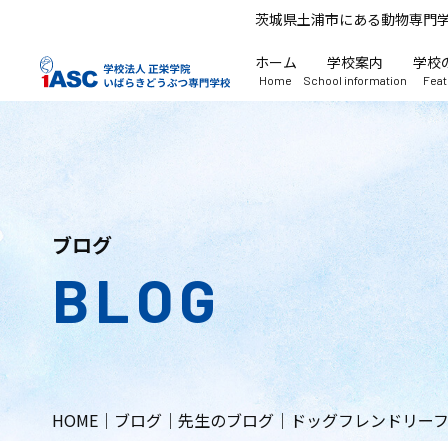
茨城県土浦市にある動物専門
ホーム
学校案内
学校
Home
School information
Fea
ブログ
BLOG
HOME
｜
ブログ
｜
先生のブログ
｜
ドッグフレンドリー