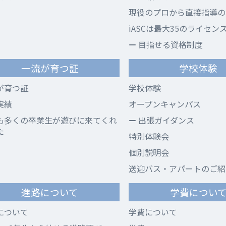
現役のプロから直接指導のi
iASCは最大35のライセン
目指せる資格制度
一流が育つ証
学校体験
が育つ証
学校体験
実績
オープンキャンパス
も多くの卒業生が遊びに来てくれ
出張ガイダンス
た
特別体験会
個別説明会
送迎バス・アパートのご紹
進路について
学費につい
について
学費について