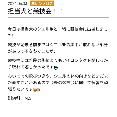
生徒のブログ
2024.05.03
担当犬と競技会！！
今日は担当犬のシエル🐕と一緒に競技会に出場しまし
た‼
競技が始まる前まで
はシエル🐕の集中が取れない部分
があって不安💦
でしたが、
競技中には普段の訓練よりもアイコンタクトがしっか
り取れて嬉しかったです
おいででの飛びつきや、シエルの体の向きなどまだま
だ直すことがあるので今後の競技会に向けて練習を頑
張りたいです
訓練科 M.S