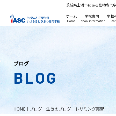
茨城県土浦市にある動物専門
ホーム
学校案内
学校
Home
School information
Fea
ブログ
BLOG
HOME
｜
ブログ
｜
生徒のブログ
｜
トリミング実習