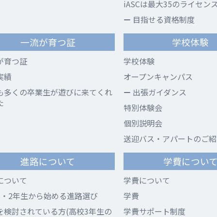
iASCは最大35のライセン
目指せる資格制度
一流が育つ証
学校体験
が育つ証
学校体験
実績
オープンキャンパス
も多くの卒業生が遊びに来てくれ
出張ガイダンス
た
特別体験会
個別説明会
送迎バス・アパートのご紹
進路について
学費につい
について
学費について
1・2年生から始める進路選び
学費
を検討されている方(高校3年生の
学費サポート制度