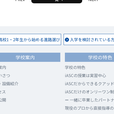
高校1・2年生から始める進路選び
入学を検討されている方 
学校案内
学校の特色
案内
学校の特色
いさつ
iASCの授業は実習中心
・設備紹介
iASCだからできるクアッ
セス
iASCだけのオンリーワン
公開
一緒に卒業したパート
現役のプロから直接指導のi