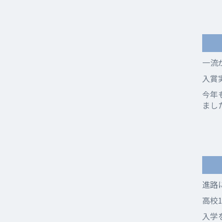
一流
入賞
今年
まし
進路
高校
入学