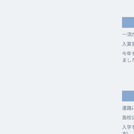
一流
入賞
今年
まし
進路
高校
入学
方)