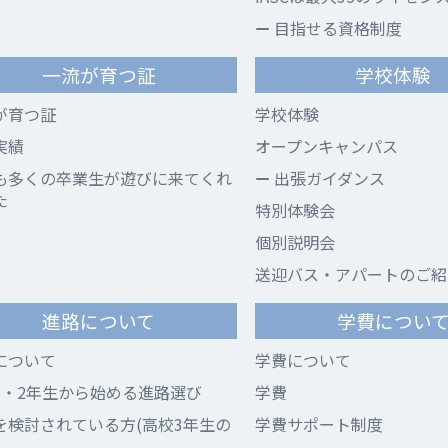
目指せる資格制度
一流が育つ証
学校体験
が育つ証
学校体験
実績
オープンキャンパス
も多くの卒業生が遊びに来てくれ
出張ガイダンス
た
特別体験会
個別説明会
送迎バス・アパートのご紹
進路について
学費につい
について
学費について
1・2年生から始める進路選び
学費
を検討されている方(高校3年生の
学費サポート制度