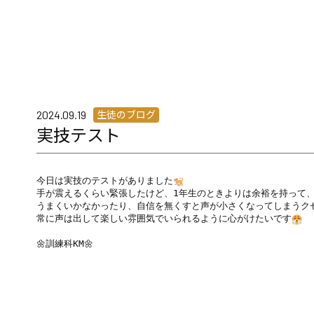
生徒のブログ
2024.09.19
実技テスト
今日は実技のテストがありました
手が震えるくらい緊張したけど、1年生のときよりは余裕を持って、
うまくいかなかったり、自信を無くすと声が小さくなってしまうクセ
常に声は出して楽しい雰囲気でいられるように心がけたいです
🌼訓練科KM🌼