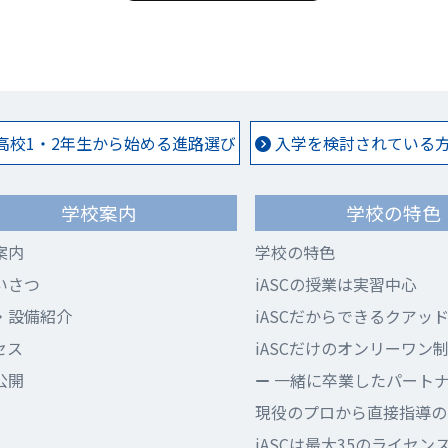
高校1・2年生から始める進路選び
入学を検討されている方 
学校案内
学校の特色
案内
学校の特色
いさつ
iASCの授業は実習中心
・設備紹介
iASCだからできるクアッ
セス
iASCだけのオンリーワン
公開
一緒に卒業したパート
現役のプロから直接指導のi
iASCは最大35のライセン