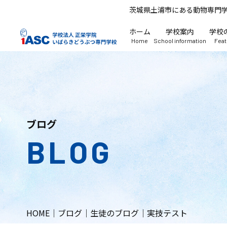
茨城県土浦市にある動物専門
ホーム
学校案内
学校
Home
School information
Fea
ブログ
BLOG
HOME
｜
ブログ
｜
生徒のブログ
｜
実技テスト