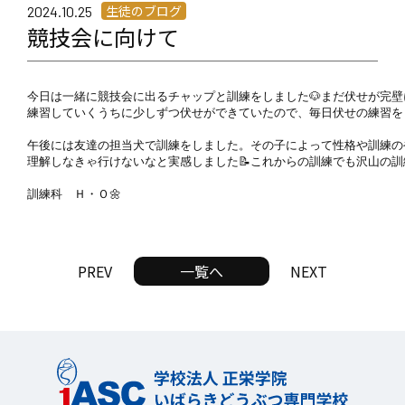
生徒のブログ
2024.10.25
競技会に向けて
今日は一緒に競技会に出るチャップと訓練をしました🐶まだ伏せが完壁
練習していくうちに少しずつ伏せができていたので、毎日伏せの練習を
午後には友達の担当犬で訓練をしました。その子によって性格や訓練の
理解しなきゃ行けないなと実感しました📝これからの訓練でも沢山の訓
訓練科　Ｈ・Ｏ🌼
PREV
一覧へ
NEXT