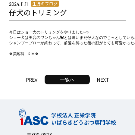
生徒のブログ
2024.11.11
仔犬のトリミング
今日はショー犬のトリミングをやりました✄✨

ショー犬は美容のワンちゃん🐩とは違いまだ仔犬なのでじっとしていられ
シャンプーブローが終わって、前髪を縛った後の顔がとても可愛かったので
🍀美容科 ＫＭ🍀
PREV
一覧へ
NEXT
〒300-0823