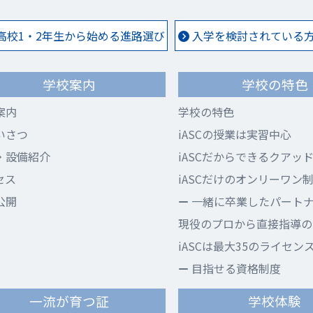
高校1・2年生から始める進路選び
入学を検討されている方 
学校案内
学校の特色
案内
学校の特色
いさつ
iASCの授業は実習中心
・設備紹介
iASCだからできるクアッ
セス
iASCだけのオンリーワン
公開
一緒に卒業したパート
現役のプロから直接指導のi
iASCは最大35のライセン
目指せる資格制度
一流が育つ証
学校体験