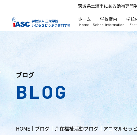
茨城県土浦市にある動物専門
ホーム
学校案内
学校
Home
School information
Fea
ブログ
BLOG
HOME
｜
ブログ
｜
介在福祉活動ブログ
｜
アニマルセラ