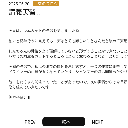
生徒のブログ
2025.06.20
講義実習‼
今日は、ラムカットの講習を受けました👍

意外と簡単そうに見えても、実はとても難しいことなんだと改めて実感し
わんちゃんの骨格をよく理解していないと形づくることができないことや
ハサミの角度もカットするところによって変わることなど、より詳しく学
今回の講習で、私は今までの自分を思い返すと、一つの作業に集中してし
ドライヤーの距離が近くなっていたり、シャンプーの時も間違ったやり方
他にもたくさん間違っていたことがあったので、次の実習からは今日新
取り組んでいきたいです！

美容科🌼S.H
PREV
一覧へ
NEXT