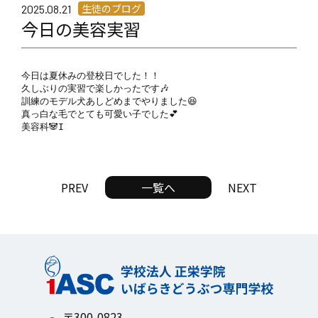
生徒のブログ
2025.08.21
今日の美容実習
今日は夏休みの登校日でした！！

久しぶりの実習で楽しかったです🎶

訓練のモデル犬あしどめまでやりました😆

真っ白な毛でとても可愛い子でした💕

美容科🐼I
PREV
一覧へ
NEXT
〒300-0823