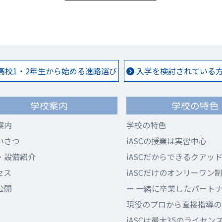
高校1・2年生から始める進路選び
入学を検討されている方 
学校案内
学校の特色
案内
学校の特色
いさつ
iASCの授業は実習中心
・設備紹介
iASCだからできるクアッ
セス
iASCだけのオンリーワン
公開
一緒に卒業したパート
現役のプロから直接指導のi
iASCは最大35のライセン