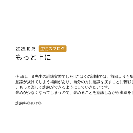
生徒のブログ
2025.10.15
もっと上に
今日は、Ｓ先生の訓練実習でした‼こはくの訓練では、前回よりも集
意識が抜けてしまう場面があり、自分の方に意識を戻すことに苦戦して
。もっと楽しく訓練ができるようにしていきたいです。

褒めが少なくなってしまうので、褒めることを意識しながら訓練をし
訓練科🌻K/Y🌻