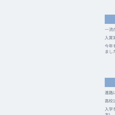
一流
入賞
今年
まし
進路
高校
入学
方)