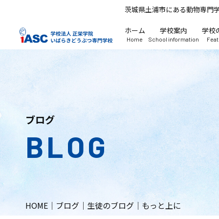
茨城県土浦市にある動物専門
ホーム
学校案内
学校
Home
School information
Fea
ブログ
BLOG
HOME
｜
ブログ
｜
生徒のブログ
｜
もっと上に