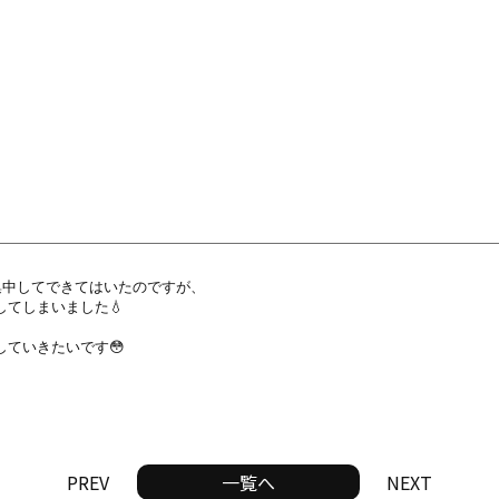
中してできてはいたのですが、

しまいました💧

ていきたいです😳

PREV
一覧へ
NEXT