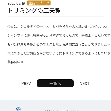
生徒のブログ
2026.02.19
トリミングの工夫🐕
今日は、シェルティの一叶と、セパをＭちゃんと洗いました🐶.。o○

シャンプーに少し時間がかかりすぎてまったので、手際よくしたいです💦
セパは顔周りを嫌がるので工夫しながら綺麗に洗うことができました✨

犬にできるだけ負担をかけないようにトリミングできるようにしていきた
美容科🌸Ｈ
PREV
一覧へ
NEXT