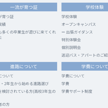
一流が育つ証
学校体験
が育つ証
学校体験
実績
オープンキャンパス
も多くの卒業生が遊びに来てくれ
出張ガイダンス
た
特別体験会
個別説明会
送迎バス・アパートのご紹
進路について
学費につい
について
学費について
1・2年生から始める進路選び
学費
を検討されている方(高校3年生の
学費サポート制度
者の方