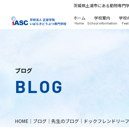
茨城県土浦市にある動物専門
ホーム
学校案内
学校
Home
School information
Fea
ブログ
BLOG
HOME
｜
ブログ
｜
先生のブログ
｜
ドックフレンドリーフ