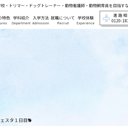
学校・トリマー・ドッグトレーナー・動物看護師・動物飼育員を目指す
進路
の特色
学科紹介
入学方法
就職について
学校体験
0120-18
tures
Department
Admission
Recruit
Experience
ェスタ１日目🐕