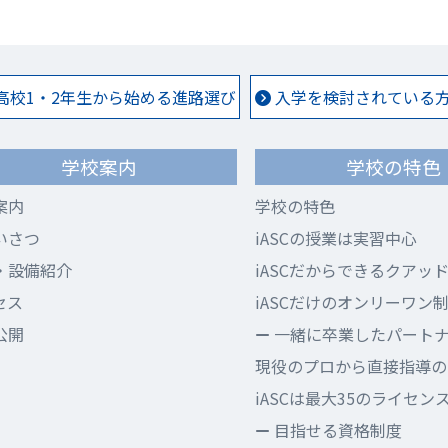
高校1・2年生から始める進路選び
入学を検討されている方 
学校案内
学校の特色
案内
学校の特色
いさつ
iASCの授業は実習中心
・設備紹介
iASCだからできるクアッ
セス
iASCだけのオンリーワン
公開
一緒に卒業したパート
現役のプロから直接指導のi
iASCは最大35のライセン
目指せる資格制度