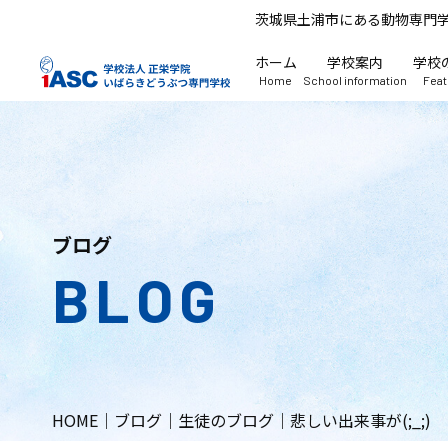
茨城県土浦市にある動物専門
ホーム
学校案内
学校
Home
School information
Fea
ブログ
BLOG
HOME
｜
ブログ
｜
生徒のブログ
｜
悲しい出来事が(;_;)