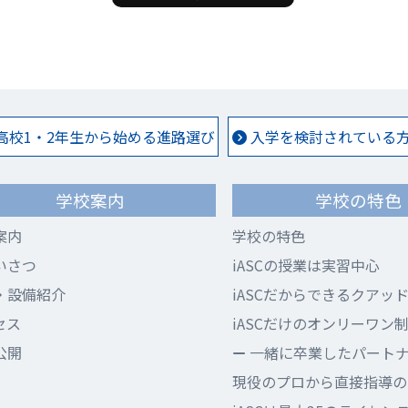
高校1・2年生から始める進路選び
入学を検討されている方 
学校案内
学校の特色
案内
学校の特色
いさつ
iASCの授業は実習中心
・設備紹介
iASCだからできるクアッ
セス
iASCだけのオンリーワン
公開
一緒に卒業したパート
現役のプロから直接指導のi