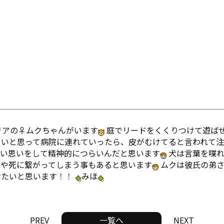
リアの♀ムクちゃんがいます
庭でリードをくくりつけて遊ば
しいと思って病院に連れていったら、皮がむけてると言われて注
恐い思いをして精神的につらいんだと思います
犬は言葉を喋れ
険や死に繋がってしまう事もあると思います
ムクは彼氏の弟さ
けたいと思います
！！
みほ
PREV
一覧へ
NEXT