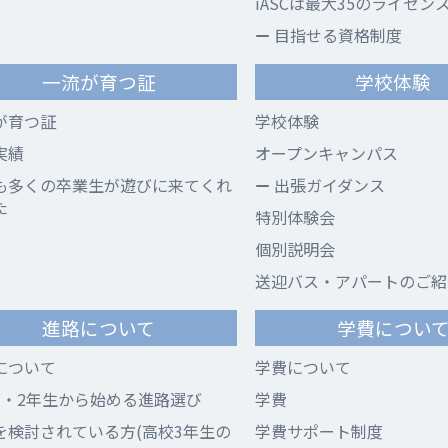
iASCは最大35のライセン
目指せる資格制度
一流が育つ証
学校体験
が育つ証
学校体験
実績
オープンキャンパス
も多くの卒業生が遊びに来てくれ
出張ガイダンス
た
特別体験会
個別説明会
送迎バス・アパートのご紹
進路について
学費につい
について
学費について
1・2年生から始める進路選び
学費
を検討されている方(高校3年生の
学費サポート制度