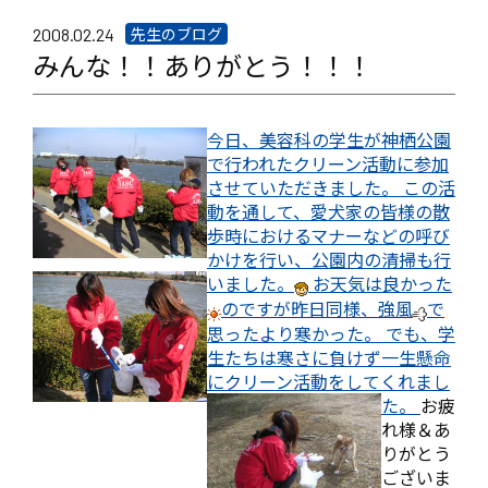
先生のブログ
2008.02.24
みんな！！ありがとう！！！
今日、美容科の学生が神栖公園
で行われたクリーン活動に参加
させていただきました。 この活
動を通して、愛犬家の皆様の散
歩時におけるマナーなどの呼び
かけを行い、公園内の清掃も行
いました。
お天気は良かった
のですが昨日同様、強風
で
思ったより寒かった。 でも、学
生たちは寒さに負けず一生懸命
にクリーン活動をしてくれまし
た。
お疲
れ様＆あ
りがとう
ございま