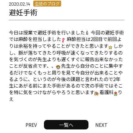
生徒のブログ
2020.02.14
避妊手術
今日は授業で避妊手術を行いました💉 今回の避妊手術
では麻酔を担当しました
麻酔担当は2回目で前回よ
りは余裕を持ってやることができたと思います
しか
し、脈が落ちてきたり呼吸が速くなってきたりするの
を気づくのが先生よりも遅くすぐに報告出来なかった
ことが反省点です、、
先生から自分のことに集中す
るだけでなくもっと周りを見て今自分が出来ることや
るように、というのが今後の課題と言われたので2年
生にあがる前にまた手術があるので次の手術ではそこ
を特に気をつけながらやろうと思います
看護科
り
え
PREV
一覧へ
NEXT