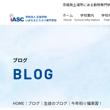
茨城県土浦市にある動物専門
ホーム
学校案内
学校
Home
School information
Fea
ブログ
BLOG
HOME
｜
ブログ
｜
生徒のブログ
｜
今年初☆猫実習！