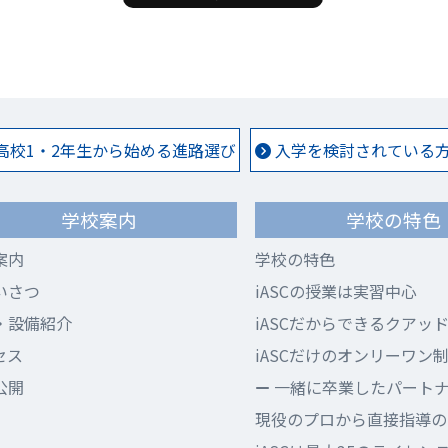
高校1・2年生から始める進路選び
入学を検討されている方 
学校案内
学校の特色
案内
学校の特色
いさつ
iASCの授業は実習中心
・設備紹介
iASCだからできるクアッ
セス
iASCだけのオンリーワン
公開
一緒に卒業したパート
現役のプロから直接指導のi