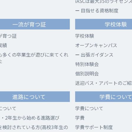
iASCは最大35のライセン
目指せる資格制度
一流が育つ証
学校体験
が育つ証
学校体験
実績
オープンキャンパス
も多くの卒業生が遊びに来てくれ
出張ガイダンス
た
特別体験会
個別説明会
送迎バス・アパートのご紹
進路について
学費につい
について
学費について
1・2年生から始める進路選び
学費
を検討されている方(高校3年生の
学費サポート制度