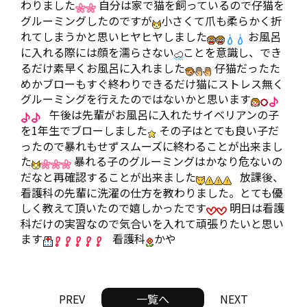
わりました
自分は家で猫を飼っているので仔猫を
グルーミングしたのですが
小さくて爪も柔らかく折
れてしまうかと思いヒヤヒヤしました
お風呂
に入れる際には顔を濡らさない
ことを意識し、でき
るだけ素早くお風呂に入れました
仔猫だったた
めかブローもすぐ終わりできるだけ猫にストレス無く
グルーミングを行えたのではないかと思います
午後は先輩がお風呂に入れたサイベリアンの子
を1年生でブローしました
その子はとても良い子だ
ったので暴れもせずスムーズに終わることが出来まし
た
暴れる子のグルーミングはかなり危ないの
だなと再確認することが出来ました
放課後、
看護科の先輩に洗濯の仕方を教わりました。とても優
しく教えて頂いたので嬉しかったです
明日は看護
科だけの実習なので気合いを入れて頑張りたいと思い
ます
看護科
かや
PREV
一覧へ
NEXT