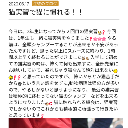
生徒のブログ
2020.06.17
猫実習で猫に慣れる！！
今日は、2年生になってから２回目の猫実習
今回
は、1年生も一緒に猫実習をやりました
やる
前は、全頭シャンプーすることが出来るか不安があっ
たんですけど、思った以上にスムーズに終わり、1時
間以上早く終わることができました
入学して初め
ての猫実習の時は、怖くて何も出来ずに、全部先輩に
お願いしていて、暴れちゃう猫なんて絶対出来ない
と思っていたのですが、 怖いからとか猫苦手だ
から
という言い訳をせずに,動物病院は猫の方が多い
ので、やるしかないと思うようになり、 最近の猫実習
は積極的に終わってない猫のシャンプーなどを出来る
ようになりました
猫に触れられる機会は、猫実習
でしかないのでこれからも積極的に頑張って行きたい
と思っています