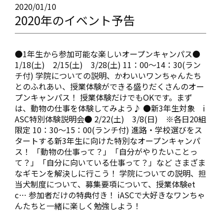
2020/01/10
2020年のイベント予告
●1年生から参加可能な楽しいオープンキャンパス●
1/18(土) 2/15(土) 3/28(土) 11：00～14：30(ラン
チ付) 学院についての説明、かわいいワンちゃんたち
とのふれあい、授業体験ができる盛りだくさんのオー
プンキャンパス！ 授業体験だけでもOKです。まず
は、動物の仕事を体験してみよう♪ ●新3年生対象 i
ASC特別体験説明会● 2/22(土) 3/8(日) ※各日20組
限定 10：30～15：00(ランチ付) 進路・学校選びをス
タートする新3年生に向けた特別なオープンキャンパ
ス！ 「動物の仕事って？」「自分がやりたいことっ
て？」「自分に向いている仕事って？」など さまざま
なギモンを解決しに行こう！ 学院についての説明、担
当犬制度について、募集要項について、授業体験et
c… 参加者だけの特典付き！ iASCで大好きなワンちゃ
んたちと一緒に楽しく勉強しよう！